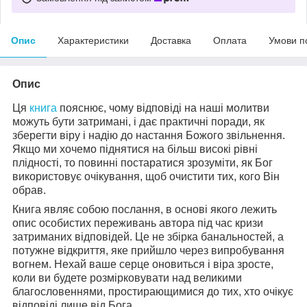
Опис
Характеристики
Доставка
Оплата
Умови п
Опис
Ця
книга
пояснює, чому відповіді на наші молитви
можуть бути затримані, і дає практичні поради, як
зберегти віру і надію до настання Божого звільнення.
Якщо ми хочемо піднятися на більш високі рівні
плідності, то повинні постаратися зрозуміти, як Бог
використовує очікування, щоб очистити тих, кого Він
обрав.
Книга являє собою послання, в основі якого лежить
опис особистих переживань автора під час кризи
затриманих відповідей. Це не збірка банальностей, а
потужне відкриття, яке прийшло через випробування
вогнем. Нехай ваше серце оновиться і віра зросте,
коли ви будете розмірковувати над великими
благословеннями, простирающимися до тих, хто очікує
відповіді лише від Бога.