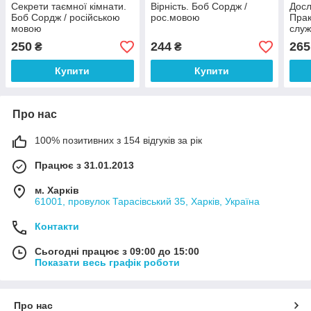
Секрети таємної кімнати.
Вірність. Боб Сордж /
Досл
Боб Сордж / російською
рос.мовою
Прак
мовою
служ
покл
250
244
265
₴
₴
рос
Купити
Купити
Про нас
100% позитивних з 154 відгуків за рік
Працює з 31.01.2013
м. Харків
61001, провулок Тарасівський 35, Харків, Україна
Контакти
Сьогодні працює з 09:00 до 15:00
Показати весь графік роботи
Про нас