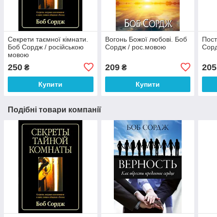
Секрети таємної кімнати.
Вогонь Божої любові. Боб
Пост
Боб Сордж / російською
Сордж / рос.мовою
Сорд
мовою
250
209
205
₴
₴
Купити
Купити
Подібні товари компанії