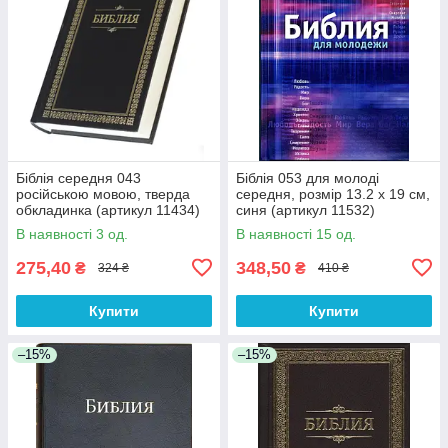
Біблія середня 043
Біблія 053 для молоді
російською мовою, тверда
середня, розмір 13.2 х 19 см,
обкладинка (артикул 11434)
синя (артикул 11532)
чорна
російською мовою
В наявності 3 од.
В наявності 15 од.
275,40
348,50
₴
₴
324 ₴
410 ₴
Купити
Купити
–15%
–15%