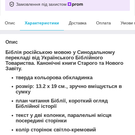
Замовлення під захистом
Опис
Характеристики
Доставка
Оплата
Умови 
Опис
Біблія російською мовою у Синодальному
перекладі від Українського Біблійного
Товариства. Канонічні книги Старого та Нового
Завіту.
тверда кольорова обкладинка
розмір: 13.2 х 19 см., зручно вміщується в
сумку
план читання Біблії, короткий огляд
Біблійної історії
текст у дві колонки, паралельні місця
посередині сторінки
колір сторінок світло-кремовий