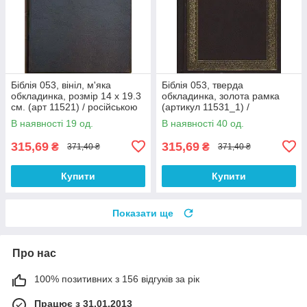
Біблія 053, вініл, м'яка
Біблія 053, тверда
обкладинка, розмір 14 х 19.3
обкладинка, золота рамка
см. (арт 11521) / російською
(артикул 11531_1) /
мовою
російською мовою
В наявності 19 од.
В наявності 40 од.
315,69
315,69
₴
₴
371,40 ₴
371,40 ₴
Купити
Купити
Показати ще
Про нас
100% позитивних з 156 відгуків за рік
Працює з 31.01.2013