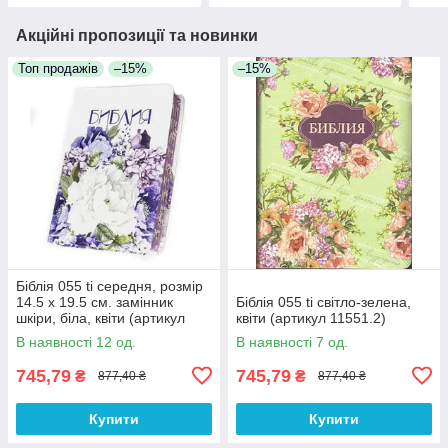
Акційні пропозиції та новинки
Топ продажів
–15%
–15%
Біблія 055 ti середня, розмір
14.5 х 19.5 см. замінник
Біблія 055 ti світло-зелена,
шкіри, біла, квіти (артикул
квіти (артикул 11551.2)
11551.1) російською мовою
В наявності 12 од.
В наявності 7 од.
745,79
745,79
₴
₴
877,40 ₴
877,40 ₴
Купити
Купити