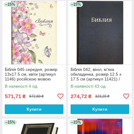
–15%
–15%
Біблія 045 середня, розмір
Біблія 042, вініл, м'яка
13х17.5 см, квіти (артикул
обкладинка, розмір 12.5 х
1146) російскою мовою
17.5 см (артикул 11421) /
рос.мовою
В наявності 4 од.
В наявності 43 од.
571,71
274,72
₴
₴
672,60 ₴
323,20 ₴
Купити
Купити
–15%
–15%