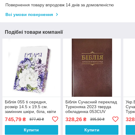
Повернення товару впродовж 14 днів за домовленістю
Всі умови повернення
Подібні товари компанії
Біблія 055 ti середня,
Біблія Сучасний переклад
Укр.
розмір 14.5 х 19.5 см.
Турконяка 2023 тверда
Суча
замінник шкіри, біла, квіти
обкладинка 053CUV
Турк
(артикул 11551.1)
розмір 13.5х19 см
обкл
745,79
328,26
328
₴
₴
877,40 ₴
395,50 ₴
російською мовою
Коричнева (арт. 1055331)
13.5
(105
Купити
Купити