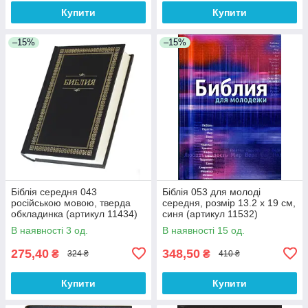
Купити
Купити
–15%
–15%
Біблія середня 043
Біблія 053 для молоді
російською мовою, тверда
середня, розмір 13.2 х 19 см,
обкладинка (артикул 11434)
синя (артикул 11532)
чорна
російською мовою
В наявності 3 од.
В наявності 15 од.
275,40
348,50
₴
₴
324 ₴
410 ₴
Купити
Купити