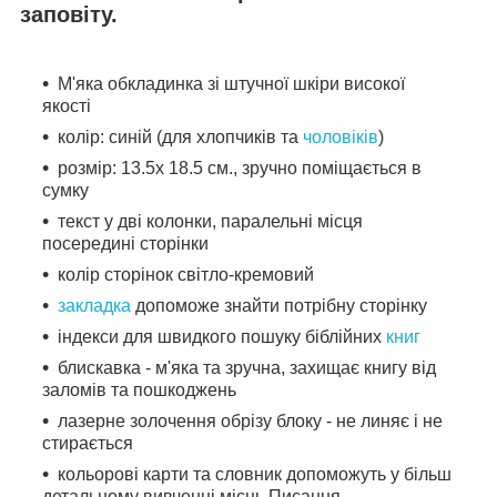
заповіту.
М'яка обкладинка зі штучної шкіри високої
якості
колір: синій (для хлопчиків та
чоловіків
)
розмір: 13.5х 18.5 см., зручно поміщається в
сумку
текст у дві колонки, паралельні місця
посередині сторінки
колір сторінок світло-кремовий
закладка
допоможе знайти потрібну сторінку
індекси для швидкого пошуку біблійних
книг
блискавка - м'яка та зручна, захищає книгу від
заломів та пошкоджень
лазерне золочення обрізу блоку - не линяє і не
стирається
кольорові карти та словник допоможуть у більш
детальному вивченні місць Писання