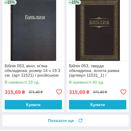
–15%
–15%
Біблія 053, вініл, м'яка
Біблія 053, тверда
обкладинка, розмір 14 х 19.3
обкладинка, золота рамка
см. (арт 11521) / російською
(артикул 11531_1) /
мовою
російською мовою
В наявності 19 од.
В наявності 40 од.
315,69
315,69
₴
₴
371,40 ₴
371,40 ₴
Купити
Купити
Показати ще