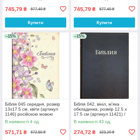
745,79
745,79
₴
₴
877,40 ₴
877,40 ₴
Купити
Купити
–15%
–15%
Біблія 045 середня, розмір
Біблія 042, вініл, м'яка
13х17.5 см, квіти (артикул
обкладинка, розмір 12.5 х
1146) російскою мовою
17.5 см (артикул 11421) /
рос.мовою
В наявності 4 од.
В наявності 43 од.
571,71
274,72
₴
₴
672,60 ₴
323,20 ₴