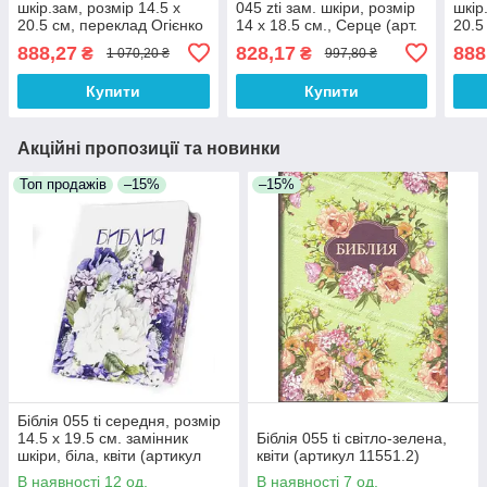
шкір.зам, розмір 14.5 х
045 zti зам. шкіри, розмір
шкір
20.5 см, переклад Огієнко
14 х 18.5 см., Серце (арт.
20.5
(арт. 1015611) Чорна
1014603)
(арт
888,27
828,17
888
₴
₴
1 070,20 ₴
997,80 ₴
Купити
Купити
Акційні пропозиції та новинки
Топ продажів
–15%
–15%
Біблія 055 ti середня, розмір
14.5 х 19.5 см. замінник
Біблія 055 ti світло-зелена,
шкіри, біла, квіти (артикул
квіти (артикул 11551.2)
11551.1) російською мовою
В наявності 12 од.
В наявності 7 од.