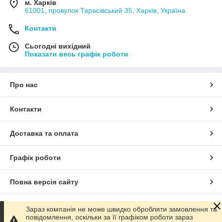
м. Харків
61001, провулок Тарасівський 35, Харків, Україна
Контакти
Сьогодні вихідний
Показати весь графік роботи
Про нас
Контакти
Доставка та оплата
Графік роботи
Повна версія сайту
Сайт створено на маркетплейсі
Prom.ua
Зараз компанія не може швидко обробляти замовлення та
повідомлення, оскільки за її графіком роботи зараз