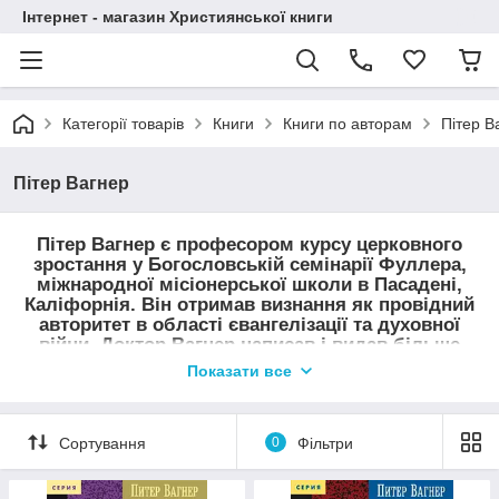
Інтернет - магазин Християнської книги
Категорії товарів
Книги
Книги по авторам
Пітер В
Пітер Вагнер
Пітер Вагнер є професором курсу церковного
зростання у Богословській семінарії Фуллера,
міжнародної місіонерської школи в Пасадені,
Каліфорнія. Він отримав визнання як провідний
авторитет в області євангелізації та духовної
війни. Доктор Вагнер написав і видав більше
тридцяти книг, в тому числі «Войовничу
Показати все
молитву», «Молитовний щит» і «Руйнуючи
твердині у вашому місті».
Сортування
0
Фільтри