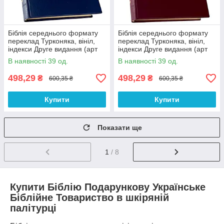
Біблія середнього формату
Біблія середнього формату
переклад Турконяка, вініл,
переклад Турконяка, вініл,
індекси Друге видання (арт
індекси Друге видання (арт
1055202)
1055203)
В наявності 39 од.
В наявності 39 од.
498,29
498,29
₴
₴
600,35 ₴
600,35 ₴
Купити
Купити
Показати ще
1
/ 8
Купити Біблію Подарункову Українське
Біблійне Товариство в шкіряній
палітурці