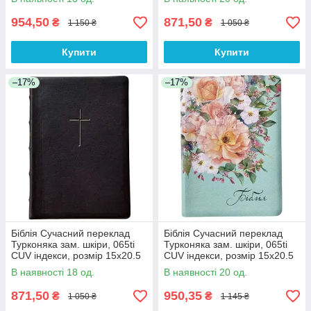
954,50
871,50
₴
₴
1 150 ₴
1 050 ₴
Купити
Купити
–17%
–17%
Біблія Сучасний переклад
Біблія Сучасний переклад
Турконяка зам. шкіри, 065ti
Турконяка зам. шкіри, 065ti
CUV індекси, розмір 15х20.5
CUV індекси, розмір 15х20.5
см (арт 1056507) Чорна
см (арт 1056551) Кольорова
В наявності 18 од.
В наявності 20 од.
871,50
950,35
₴
₴
1 050 ₴
1 145 ₴