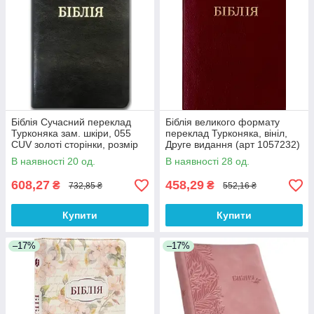
Біблія Сучасний переклад
Біблія великого формату
Турконяка зам. шкіри, 055
переклад Турконяка, вініл,
CUV золоті сторінки, розмір
Друге видання (арт 1057232)
14х19.5 см (арт. 1055402)
В наявності 20 од.
В наявності 28 од.
608,27
458,29
₴
₴
732,85 ₴
552,16 ₴
Купити
Купити
–17%
–17%