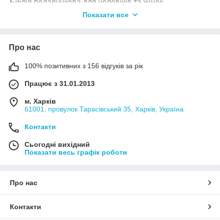
Біблія подарункова для чоловіків та жінок
Українською мовою
Показати все
Відправка Новою поштою, Укрпоштою, Міст пошта,
Розетка
Оплата на картку / післяплата
Про нас
Знижка до 10% (знижки розраховуються
індивідуально)
100% позитивних з 156 відгуків за рік
Працює з 31.01.2013
м. Харків
61001, провулок Тарасівський 35, Харків, Україна
Контакти
Сьогодні вихідний
Показати весь графік роботи
Про нас
Контакти