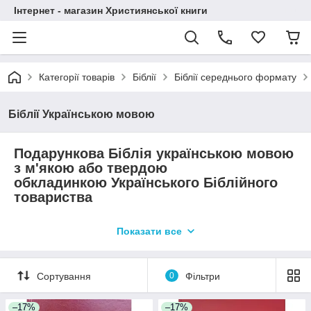
Інтернет - магазин Християнської книги
Категорії товарів
Біблії
Біблії середнього формату
Біблії Українською мовою
Подарункова Біблія українською мовою
з м'якою або твердою
обкладинкою Українського Біблійного
товариства
- З натуральної та еко шкіри
Показати все
- Зручний формат для кожноденного використання
- Широкий вибір класичних та модних кольорів
- Для чоловіків та жінок
Сортування
0
Фільтри
- Відправка Новою поштою, Укрпоштою, Міст пошта,
Розетка
- Видавництво Українського Біблійного товариства
–17%
–17%