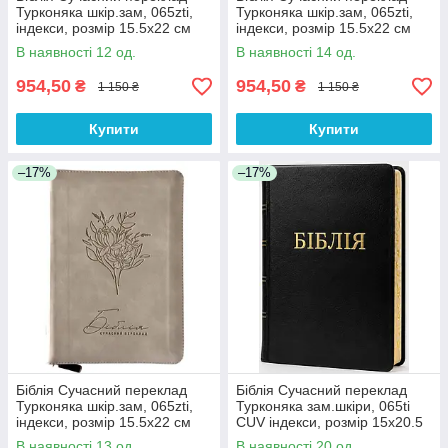
Турконяка шкір.зам, 065zti,
Турконяка шкір.зам, 065zti,
індекси, розмір 15.5х22 см
індекси, розмір 15.5х22 см
(арт 1056614) Пудрова
(арт 1056615) Бордова
В наявності 12 од.
В наявності 14 од.
954,50
954,50
₴
₴
1 150 ₴
1 150 ₴
Купити
Купити
–17%
–17%
Біблія Сучасний переклад
Біблія Сучасний переклад
Турконяка шкір.зам, 065zti,
Турконяка зам.шкіри, 065ti
індекси, розмір 15.5х22 см
CUV індекси, розмір 15х20.5
(арт 1056616)
см (арт 1056506) Чорна
В наявності 13 од.
В наявності 20 од.