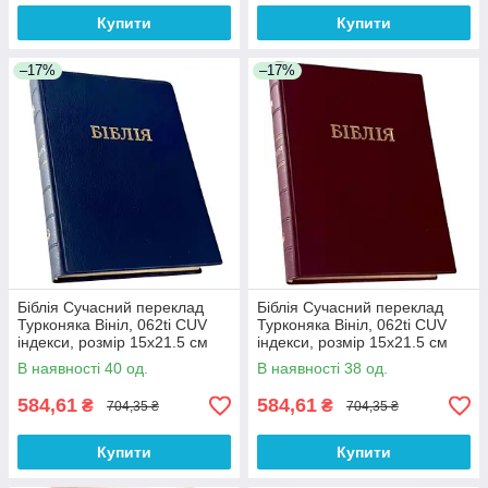
Купити
Купити
–17%
–17%
Біблія Сучасний переклад
Біблія Сучасний переклад
Турконяка Вініл, 062ti CUV
Турконяка Вініл, 062ti CUV
індекси, розмір 15х21.5 см
індекси, розмір 15х21.5 см
(арт. 1056203) Синя
(арт. 1056202) Бордова
В наявності 40 од.
В наявності 38 од.
584,61
584,61
₴
₴
704,35 ₴
704,35 ₴
Купити
Купити