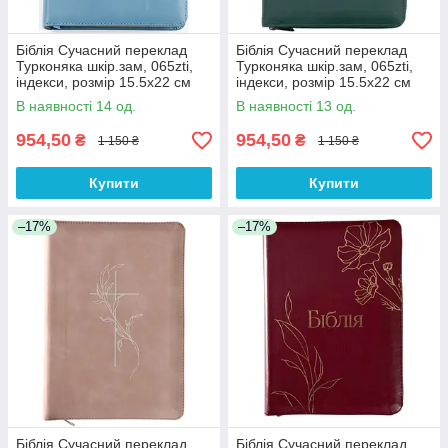
Біблія Сучасний переклад
Біблія Сучасний переклад
Турконяка шкір.зам, 065zti,
Турконяка шкір.зам, 065zti,
індекси, розмір 15.5х22 см
індекси, розмір 15.5х22 см
(арт 1056612) Голуба
(арт 1056613) Зелена
В наявності 14 од.
В наявності 13 од.
954,50
954,50
₴
₴
1 150 ₴
1 150 ₴
Купити
Купити
–17%
–17%
Біблія Сучасний переклад
Біблія Сучасний переклад