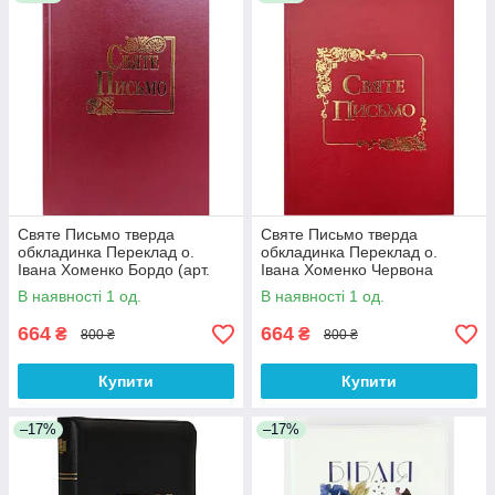
- Знижки розраховуються індивідуально
___________________________________________________
_______________________________________
*УВАГА! ОПТОВІ ЦІНИ діють ТІЛЬКИ ПРИ
ЗАМОВЛЕННІ ПО ТЕЛЕФОНУ +380665052870
(вайбер)
знижка від 5-10% розраховується індивідуально,
залежно від кількості
Купити Подарункову
Біблію Українського Біблійного
Святе Письмо тверда
Святе Письмо тверда
товариства
обкладинка Переклад о.
обкладинка Переклад о.
Івана Хоменко Бордо (арт.
Івана Хоменко Червона
1063.б) розмір 15х20.5 см
розмір 15х20.5 см (арт.
В наявності 1 од.
В наявності 1 од.
1063.Ч)
664
664
₴
₴
800 ₴
800 ₴
Купити
Купити
–17%
–17%