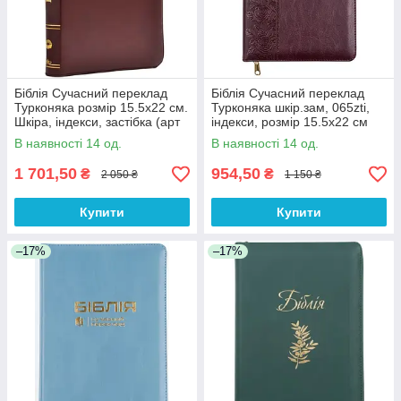
Біблія Сучасний переклад
Біблія Сучасний переклад
Турконяка розмір 15.5х22 см.
Турконяка шкір.зам, 065zti,
Шкіра, індекси, застібка (арт
індекси, розмір 15.5х22 см
1056902) Бордова
(арт 1056611) Бордова
В наявності 14 од.
В наявності 14 од.
1 701,50
954,50
₴
₴
2 050 ₴
1 150 ₴
Купити
Купити
–17%
–17%