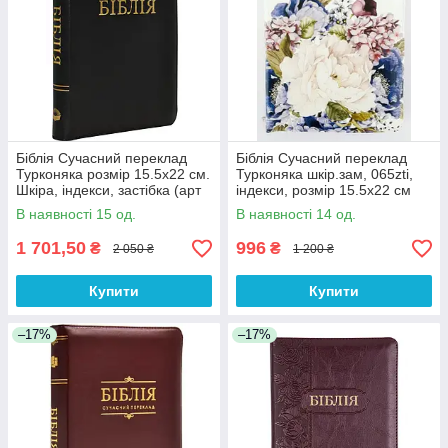
Біблія Сучасний переклад
Біблія Сучасний переклад
Турконяка розмір 15.5х22 см.
Турконяка шкір.зам, 065zti,
Шкіра, індекси, застібка (арт
індекси, розмір 15.5х22 см
1056901) Чорна
(арт 1056658) Квіти
В наявності 15 од.
В наявності 14 од.
1 701,50
996
₴
₴
2 050 ₴
1 200 ₴
Купити
Купити
–17%
–17%