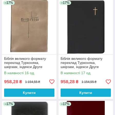
–17%
–17%
Біблія великого формату
Біблія великого формату
переклад Турконяка,
переклад Турконяка,
шкірзам, індекси Друге
шкірзам, індекси Друге
видання (арт. 1057506)
видання (арт. 1057504)
В наявності 16 од.
В наявності 17 од.
Капучино
Чорна
958,28
958,28
₴
₴
1 154,55 ₴
1 154,55 ₴
Купити
Купити
–17%
–17%